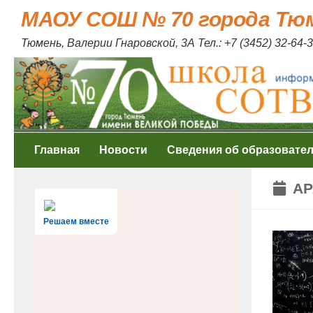
МАОУ СОШ № 70 города Тю
Skip to content
Тюмень, Валерии Гнаровской, 3А Тел.: +7 (3452) 32-64-3
Главная
Новости
Сведения об образовате
АР
Решаем вместе