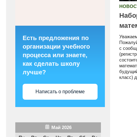
НОВОС
Набо
мате
Уважаем
Есть предложения по
Пожалуй
организации учебного
с сообще
(регистр
процесса или знаете,
состоит
как сделать школу
математ
лучше?
будущий
класс) 
Написать о проблеме
Май 2026