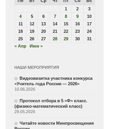
Пн
Вт
Ср
Чт
Пт
Сб
Вс
1
2
3
4
5
6
7
8
9
10
11
12
13
14
15
16
17
18
19
20
21
22
23
24
25
26
27
28
29
30
31
« Апр
Июн »
НАШИ МЕРОПРИЯТИЯ
Видеовизитка участника конкурса
«Учитель года России — 2026»
10.06.2026
Протокол отбора в 5 «Ф» класс.
(физико-математический класс)
29.05.2026
Читайте новости Минпросвещения
России