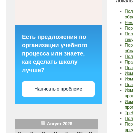
Локаль
Пол
обр
Реж
Пор
Пол
Есть предложения по
тек
организации учебного
Пор
обр
процесса или знаете,
Пол
как сделать школу
Пра
Пра
лучше?
Изм
Изм
Пра
Написать о проблеме
Изм
про
Изм
про
Тре
Пол
Август 2026
Пор
пре