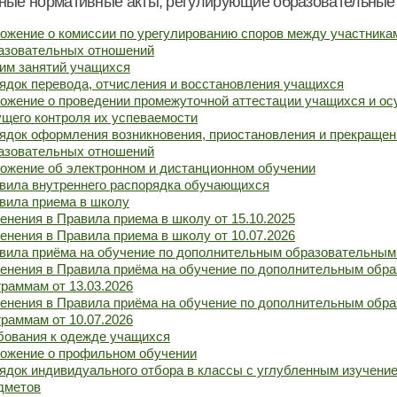
ные нормативные акты, регулирующие образовательные
ожение о комиссии по урегулированию споров между участника
азовательных отношений
им занятий учащихся
ядок перевода, отчисления и восстановления учащихся
ожение о проведении промежуточной аттестации учащихся и о
ущего контроля их успеваемости
ядок оформления возникновения, приостановления и прекращен
азовательных отношений
ожение об электронном и дистанционном обучении
вила внутреннего распорядка обучающихся
вила приема в школу
енения в Правила приема в школу от 15.10.2025
енения в Правила приема в школу от 10.07.2026
вила приёма на обучение по дополнительным образовательным
енения в Правила приёма на обучение по дополнительным обр
граммам от 13.03.2026
енения в Правила приёма на обучение по дополнительным обр
граммам от 10.07.2026
бования к одежде учащихся
ожение о профильном обучении
ядок индивидуального отбора в классы с углубленным изучени
дметов