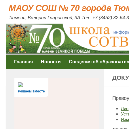
МАОУ СОШ № 70 города Тю
Skip to content
Тюмень, Валерии Гнаровской, 3А Тел.: +7 (3452) 32-64-3
Главная
Новости
Сведения об образовате
ДОК
Решаем вместе
Правоу
Лиц
Уст
Изм