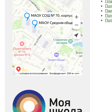
Пла
Пол
При
Пол
Пол