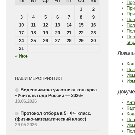
Пн
Вт
Ср
Чт
Пт
Сб
Вс
Пор
При
1
2
При
3
4
5
6
7
8
9
Пол
10
11
12
13
14
15
16
Пол
Пол
17
18
19
20
21
22
23
Пол
24
25
26
27
28
29
30
обр
31
Локаль
« Июн
Кол
Пра
Изм
НАШИ МЕРОПРИЯТИЯ
Изм
Видеовизитка участника конкурса
Докуме
«Учитель года России — 2026»
10.06.2026
Ант
Кар
Протокол отбора в 5 «Ф» класс.
Код
(физико-математический класс)
Пла
29.05.2026
Изм
Пол