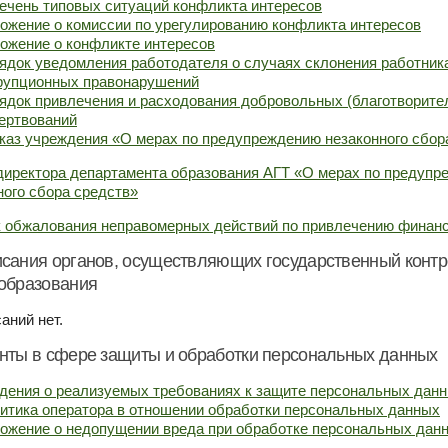
ечень типовых ситуаций конфликта интересов
ожение о комиссии по урегулированию конфликта интересов
ожение о конфликте интересов
ядок уведомления работодателя о случаях склонения работник
рупционных правонарушений
ядок привлечения и расходования добровольных (благотворите
ертвований
каз учреждения «О мерах по предупреждению незаконного сбор
директора департамента образования АГТ «О мерах по предуп
ного сбора средств»
 обжалования неправомерных действий по привлечению финан
сания органов, осуществляющих государственный контро
образования
аний нет.
нты в сфере защиты и обработки персональных данных
дения о реализуемых требованиях к защите персональных дан
итика оператора в отношении обработки персональных данных
ожение о недопущении вреда при обработке персональных дан