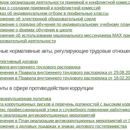
ядок организации деятельности приемной и конфликтной комис
каз о создании приемной и конфликтной комиссий
каз об индивидуальном отборе в профильные классы
ожение об электронной образовательной среде
ожение о порядке обучения по индивидуальному учебному пла
ожение о формах обучения в школе
ожение об использовании национального мессенджера МАХ пр
азовательной деятельности
ные нормативные акты, регулирующие трудовые отноше
лективный договор
вила внутреннего трудового распорядка
енения в Правила внутреннего трудового распорядка от 29.08.2
енения в Правила внутреннего трудового распорядка от 18.02.2
нты в сфере противодействия коррупции
икоррупционная политика
та коррупционных рисков и перечень должностей с высоким ко
екс профессиональной этики и служебного поведения работник
н реализации антикоррупционных мероприятий
енения в План реализации антикоррупционных мероприятий от 0
ожение о деловых подарках и знаках делового гостеприимства