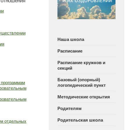
 отношения
ми
существлении
Наша школа
ия
Расписание
Расписание кружков и
секций
Базовый (опорный)
 программам
логопедический пункт
азовательным
Методические открытия
азовательным
Родителям
Родительская школа
ем отдельных