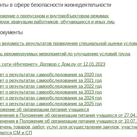
нты в сфере безопасности жизнедеятельности
ожение о пропускном и внутриобъектовом режимах
ядок эвакуации работников, обучающихся и иных лиц
окументы
 ведомость результатов проведения специальной оценки услов
ь рекомендуемых мероприятий по улучшению условий труда
 сети «Интернет». Договор с Дом.ру от 12.01.2023
ет о результатах самообследования за 2020 год
ет о результатах самообследования за 2021 год
ет о результатах самообследования за 2022 год
ет о результатах самообследования за 2023 год
ет о результатах самообследования за 2024 год
ет о результатах самообследования за 2025 год
ожение об организации питания учащихся
енения в Положение об организации питания учащихся от 27.04.
енения в Положение об организации питания учащихся от 10.07.
ечень товаров, работ, услуг для осуществления закупок, участ
яются СМ и СП