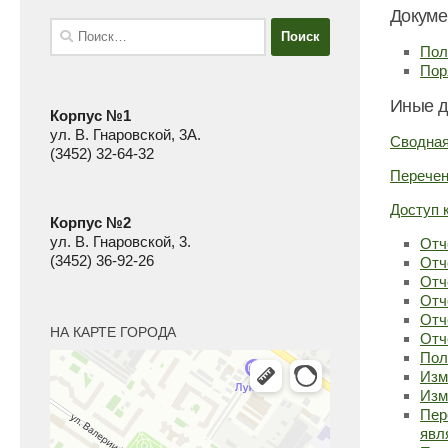
Докуме
Найти:
Пол
Пор
Иные д
Корпус №1
ул. В. Гнаровской, 3А.
Сводная
(3452) 32-64-32
Перечен
Доступ к
Корпус №2
ул. В. Гнаровской, 3.
Отч
(3452) 36-92-26
Отч
Отч
Отч
Отч
НА КАРТЕ ГОРОДА
Отч
Пол
Изм
Изм
Пер
явл