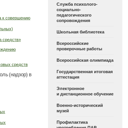
Служба психолого-
социально-
педагогического
а к совершению
сопровождения
льных)
Школьная библиотека
а средств»
Всероссийские
проверочные работы
реждению
Всероссийская олимпиада
совых средств
Государственная итоговая
ль (надзор) в
аттестация
Электронное
и дистанционное обучение
Военно-исторический
музей
ных
Профилактика
ных
употребления ПАВ