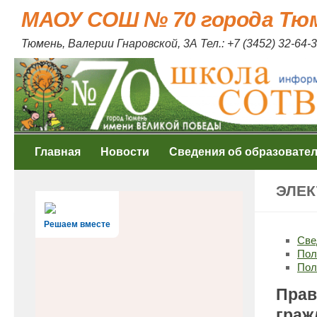
МАОУ СОШ № 70 города Тю
Skip to content
Тюмень, Валерии Гнаровской, 3А Тел.: +7 (3452) 32-64-3
Главная
Новости
Сведения об образовате
ЭЛЕК
Решаем вместе
Све
Пол
Пол
Прав
граж