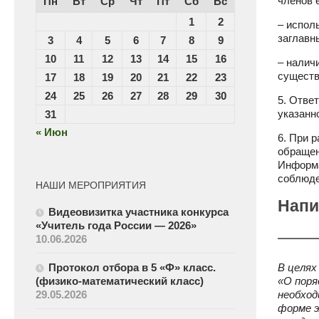
членов 
Пн
Вт
Ср
Чт
Пт
Сб
Вс
1
2
– испол
заглавн
3
4
5
6
7
8
9
10
11
12
13
14
15
16
– налич
существ
17
18
19
20
21
22
23
24
25
26
27
28
29
30
5. Отве
указанн
31
« Июн
6. При 
обращен
Информа
соблюде
НАШИ МЕРОПРИЯТИЯ
Напи
Видеовизитка участника конкурса
«Учитель года России — 2026»
10.06.2026
Протокол отбора в 5 «Ф» класс.
В целях
(физико-математический класс)
«О поря
29.05.2026
необход
форме э