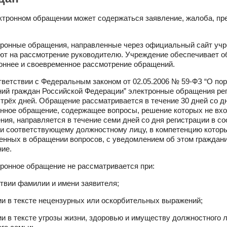
ектронном обращении может содержаться заявление, жалоба, п
тронные обращения, направленные через официальный сайт учр
ют на рассмотрение руководителю. Учреждение обеспечивает о
оннее и своевременное рассмотрение обращений.
ответствии с Федеральным законом от 02.05.2006 № 59-ФЗ “О по
ий граждан Российской Федерации” электронные обращения ре
 трёх дней. Обращение рассматривается в течение 30 дней со дн
нное обращение, содержащее вопросы, решение которых не вхо
ния, направляется в течение семи дней со дня регистрации в с
ли соответствующему должностному лицу, в компетенцию котор
енных в обращении вопросов, с уведомлением об этом граждан
ие.
тронное обращение не рассматривается при:
ствии фамилии и имени заявителя;
ии в тексте нецензурных или оскорбительных выражений;
ии в тексте угрозы жизни, здоровью и имуществу должностного л