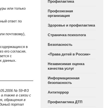
Профилактика
туры или только
Профсоюзная
организация
нный ответ по
Здоровье и профилактика
ли почтовому),
Страничка психолога
Безопасность
 содержащихся в
з его согласия.
«Права детей в России»
ается с
х данных.
Независимая оценка
качества услуг
Информационная
безопасность
.05.2006 № 59-ФЗ
Антитеррор
а также в связи с
я, обращения в
Профилактика ДТП
Единый портал