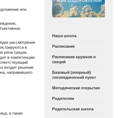
редложение или
еждения,
бъективное,
Наша школа
рядке рассмотрения
Расписание
гистрируются в
я регистрации.
Расписание кружков и
дит в компетенцию
секций
оответствующий
ых входит решение
ина, направившего
Базовый (опорный)
логопедический пункт
Методические открытия
Родителям
Родительская школа
ица, а также