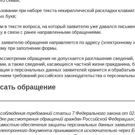
его семьи;
ьзовании при наборе текста некириллической раскладки клавиа
ых букв;
ии в тексте вопроса, на который заявителю уже давался письме
у в связи с ранее направленными обращениями.
т заявителю обращения направляется по адресу (электронному и
ому при заполнении формы.
рассмотрении обращения не допускается разглашение сведений,
ии, а также сведений, касающихся частной жизни гражданина, бе
ция о персональных данных заявителей хранится и обрабатыв
нием требований российского законодательства о персональны
сать обращение
 соблюдения требований статьи 7 Федерального закона от 02
дке рассмотрения обращений граждан Российской Федерации», 
имостью обеспечения защиты персональных данных заявител
лектронного документа принимаются исключительно через 