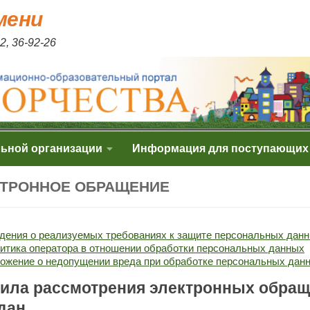
мени
2, 36-92-26
льной организации
Информация для поступающих
ТРОННОЕ ОБРАЩЕНИЕ
дения о реализуемых требованиях к защите персональных дан
итика оператора в отношении обработки персональных данных
ожение о недопущении вреда при обработке персональных дан
ила рассмотрения электронных обра
дан