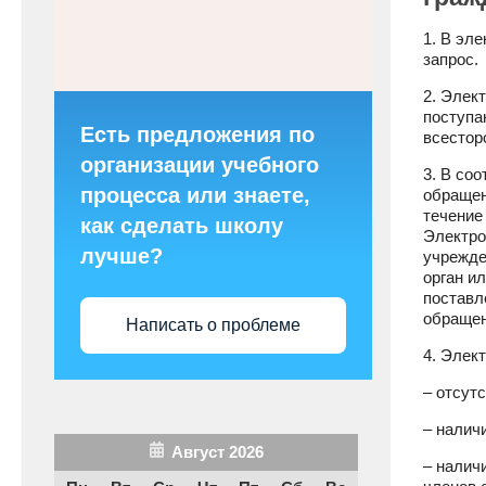
1. В эл
запрос.
2. Элек
поступа
Есть предложения по
всестор
организации учебного
3. В со
процесса или знаете,
обращен
течение
как сделать школу
Электро
лучше?
учрежде
орган и
поставл
обращен
Написать о проблеме
4. Элек
– отсут
– налич
Август 2026
– налич