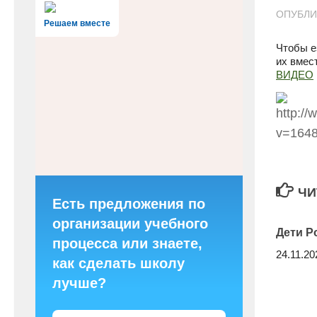
ОПУБЛ
Решаем вместе
Чтобы е
их вмес
ВИДЕО
ЧИ
Есть предложения по
организации учебного
Дети Р
процесса или знаете,
24.11.20
как сделать школу
лучше?