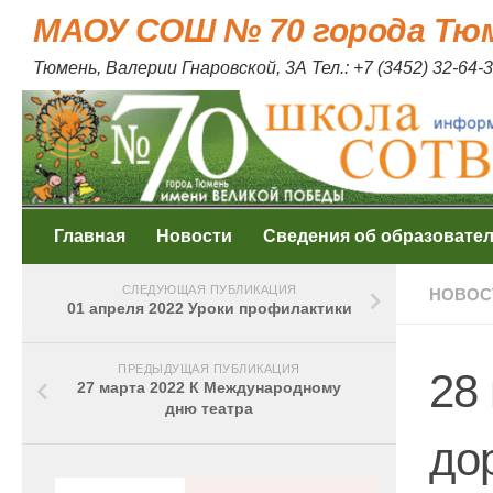
МАОУ СОШ № 70 города Тю
Skip to content
Тюмень, Валерии Гнаровской, 3А Тел.: +7 (3452) 32-64-3
Главная
Новости
Сведения об образовате
СЛЕДУЮЩАЯ ПУБЛИКАЦИЯ
НОВОС
01 апреля 2022 Уроки профилактики
ПРЕДЫДУЩАЯ ПУБЛИКАЦИЯ
28
27 марта 2022 К Международному
дню театра
до