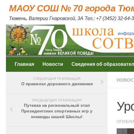
МАОУ СОШ № 70 города Тю
Skip to content
Тюмень, Валерии Гнаровской, 3А Тел.: +7 (3452) 32-64-3
Главная
Новости
Сведения об образовате
СЛЕДУЮЩАЯ ПУБЛИКАЦИЯ
НОВОС
О правилах дорожного движения
ПРЕДЫДУЩАЯ ПУБЛИКАЦИЯ
Ур
Путевка на региональный этап
Президентских спортивных игр у
команды нашей Школы!
ОПУБЛ