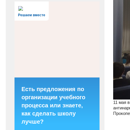
Решаем вместе
Есть предложения по
организации учебного
11 мая 
процесса или знаете,
антинар
как сделать школу
Прокопе
лучше?