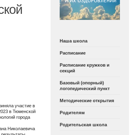
ской
Наша школа
Расписание
Расписание кружков и
секций
Базовый (опорный)
логопедический пункт
Методические открытия
риняла участие в
2023 в Тюменской
Родителям
нологий города
Родительская школа
ана Николаевича
 результаты.