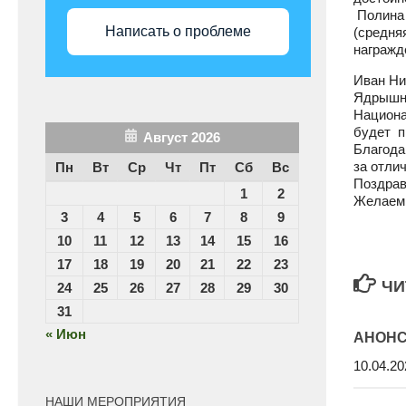
Полина 
Написать о проблеме
(средня
награжд
Иван Ни
Ядрышни
Национа
будет п
Август 2026
Благод
за отли
Пн
Вт
Ср
Чт
Пт
Сб
Вс
Поздрав
1
2
Желаем 
3
4
5
6
7
8
9
10
11
12
13
14
15
16
17
18
19
20
21
22
23
ЧИ
24
25
26
27
28
29
30
31
« Июн
АНОН
10.04.20
НАШИ МЕРОПРИЯТИЯ