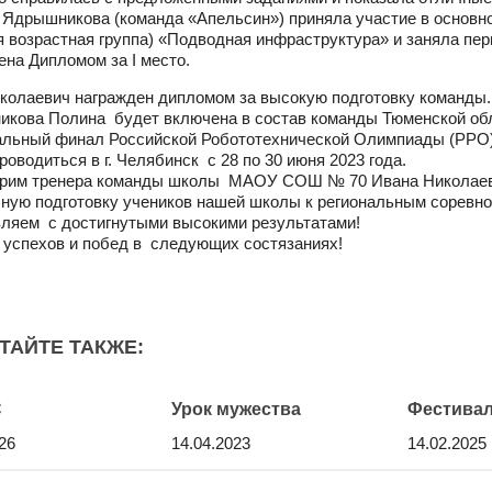
Ядрышникова (команда «Апельсин») приняла участие в основн
я возрастная группа) «Подводная инфраструктура» и заняла пер
ена Дипломом за I место.
колаевич награжден дипломом за высокую подготовку команды.
кова Полина будет включена в состав команды Тюменской об
льный финал Российской Робототехнической Олимпиады (РРО)
роводиться в г. Челябинск с 28 по 30 июня 2023 года.
арим тренера команды школы МАОУ СОШ № 70 Ивана Николае
чную подготовку учеников нашей школы к региональным соревн
ляем с достигнутыми высокими результатами!
успехов и побед в следующих состязаниях!
ТАЙТЕ ТАКЖЕ:
С
Урок мужества
Фестивал
26
14.04.2023
14.02.2025