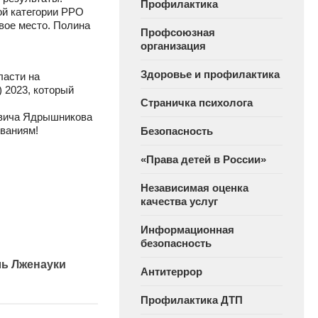
Профилактика
ой категории РРО
вое место. Полина
Профсоюзная
организация
Здоровье и профилактика
ласти на
 2023, который
Страничка психолога
вича Ядрышникова
ованиям!
Безопасность
«Права детей в России»
Независимая оценка
качества услуг
Информационная
безопасность
ь Лженауки
Антитеррор
Профилактика ДТП