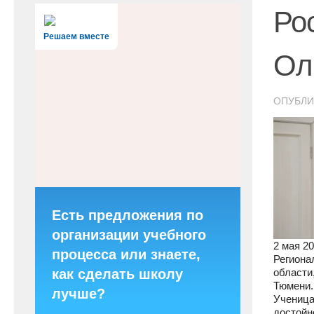
Ро
Решаем вместе
Ол
ОПУБЛ
Есть предложения по
организации учебного
2 мая 2
процесса или знаете,
Региона
как сделать школу
области
Тюмени.
лучше?
Ученица
достойн