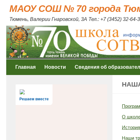
МАОУ СОШ № 70 города Тю
Skip to content
Тюмень, Валерии Гнаровской, 3А Тел.: +7 (3452) 32-64-3
Главная
Новости
Сведения об образовате
НАШ
Решаем вместе
Програ
О школ
Истори
Наши т