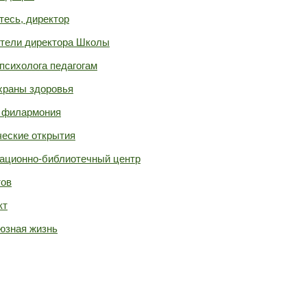
тесь, директор
тели директора Школы
психолога педагогам
храны здоровья
 филармония
еские открытия
ционно-библиотечный центр
тов
кт
юзная жизнь