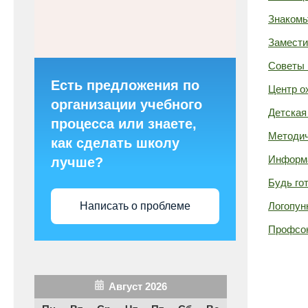
Знакомь
Замести
Советы 
Есть предложения по
Центр о
организации учебного
Детская
процесса или знаете,
Методич
как сделать школу
Информа
лучше?
Будь го
Логопун
Написать о проблеме
Профсо
Август 2026