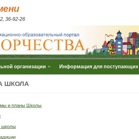
мени
2, 36-92-26
льной организации
Информация для поступающих
А ШКОЛА
ммы и планы Школы
е
я школы
радиции