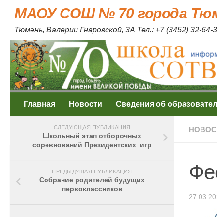
МАОУ СОШ № 70 города Тю
Skip to content
Тюмень, Валерии Гнаровской, 3А Тел.: +7 (3452) 32-64-3
Главная
Новости
Сведения об образовате
СЛЕДУЮЩАЯ ПУБЛИКАЦИЯ
НОВОС
Школьный этап отборочных
соревнований Президентских игр
Фе
ПРЕДЫДУЩАЯ ПУБЛИКАЦИЯ
Собрание родителей будущих
первоклассников
27.03.20