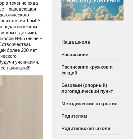
р в течение ряда
ее – заведующая
дагогического
 психологии ТюмГУ,
и педагогическом
 рядом с детьми),
школой №66 (ныне –
Наша школа
отворчества).
ей более 200 лет
Расписание
сического
будучи учениками,
Расписание кружков и
ее начинаний!
секций
Базовый (опорный)
логопедический пункт
Методические открытия
Родителям
Родительская школа