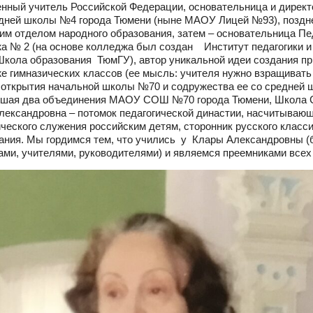
нный учитель Российской Федерации, основательница и директо
дней школы №4 города Тюмени (ныне МАОУ Лицей №93), поздн
им отделом народного образования, затем – основательница Пе
а № 2 (на основе колледжа был создан Институт педагогики и
Школа образования ТюмГУ), автор уникальной идеи создания пр
е гимназических классов (ее мысль: учителя нужно взращивать
 открытия начальной школы №70 и содружества ее со средней 
шая два объединения МАОУ СОШ №70 города Тюмени, Школа С
лександровна – потомок педагогической династии, насчитывающ
ического служения российским детям, сторонник русского клас
ания. Мы гордимся тем, что учились у Клары Александровны (
ами, учителями, руководителями) и являемся преемниками всех 