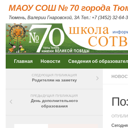
МАОУ СОШ № 70 города Тю
Skip to content
Тюмень, Валерии Гнаровской, 3А Тел.: +7 (3452) 32-64-3
Главная
Новости
Сведения об образовате
СЛЕДУЮЩАЯ ПУБЛИКАЦИЯ
НОВОС
Родителям на заметку
ПРЕДЫДУЩАЯ ПУБЛИКАЦИЯ
По
День дополнительного
образования
ОПУБЛ
Сегодня