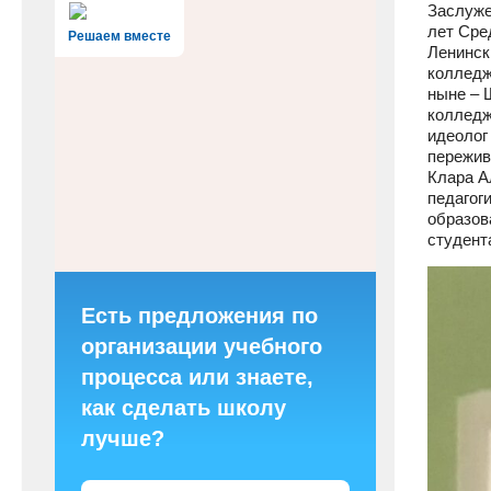
Заслуже
лет Сре
Решаем вместе
Ленинск
колледж
ныне – 
колледж
идеолог
пережив
Клара А
педагог
образов
студент
Есть предложения по
организации учебного
процесса или знаете,
как сделать школу
лучше?